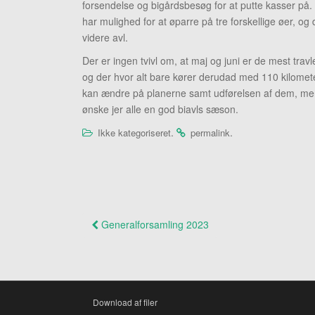
forsendelse og bigårdsbesøg for at putte kasser på. I
har mulighed for at øparre på tre forskellige øer, og d
videre avl.
Der er ingen tvivl om, at maj og juni er de mest trav
og der hvor alt bare kører derudad med 110 kilometer
kan ændre på planerne samt udførelsen af dem, men de
ønske jer alle en god biavls sæson.
.
.
Ikke kategoriseret
permalink
Naviger
Generalforsamling 2023
i
indlæg
Download af filer