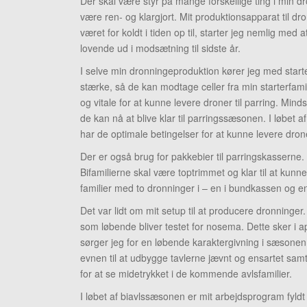
Der skal være styr på mange forskellige ting i min d
være ren- og klargjort. Mit produktionsapparat til dr
været for koldt i tiden op til, starter jeg nemlig m
lovende ud i modsætning til sidste år.
I selve min dronningeproduktion kører jeg med starter
stærke, så de kan modtage celler fra min starterfami
og vitale for at kunne levere droner til parring. Minds
de kan nå at blive klar til parringssæsonen. I løbet a
har de optimale betingelser for at kunne levere droner
Der er også brug for pakkebier til parringskasserne. B
Bifamilierne skal være toptrimmet og klar til at kunne 
familier med to dronninger i – en i bundkassen og e
Det var lidt om mit setup til at producere dronninger. 
som løbende bliver testet for nosema. Dette sker i a
sørger jeg for en løbende karaktergivning i sæsonen
evnen til at udbygge tavlerne jævnt og ensartet sam
for at se midetrykket i de kommende avlsfamilier.
I løbet af biavlssæsonen er mit arbejdsprogram fyldt