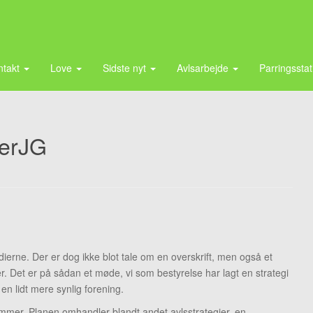
ntakt
Love
Sidste nyt
Avlsarbejde
Parringssta
terJG
edierne. Der er dog ikke blot tale om en overskrift, men også et
r. Det er på sådan et møde, vi som bestyrelse har lagt en strategi
r en lidt mere synlig forening.
emmer. Planen omhandler blandt andet avlsstrategier, en