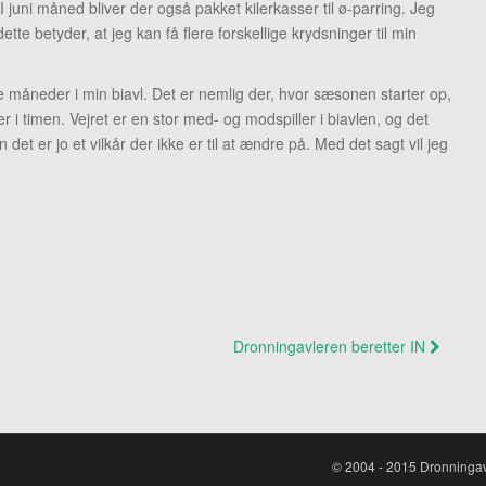
 juni måned bliver der også pakket kilerkasser til ø-parring. Jeg
ette betyder, at jeg kan få flere forskellige krydsninger til min
le måneder i min biavl. Det er nemlig der, hvor sæsonen starter op,
 i timen. Vejret er en stor med- og modspiller i biavlen, og det
t er jo et vilkår der ikke er til at ændre på. Med det sagt vil jeg
Dronningavleren beretter IN
© 2004 - 2015 Dronningav