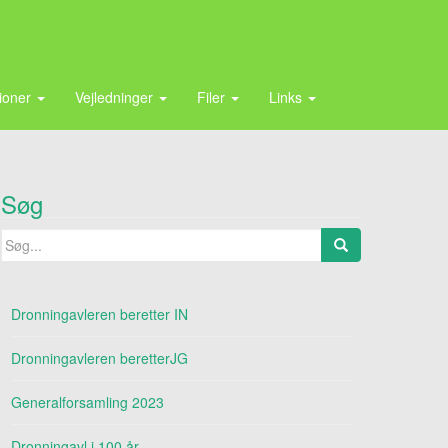
tioner
Vejledninger
Filer
Links
Søg
Search
for:
Dronningavleren beretter IN
Dronningavleren beretterJG
Generalforsamling 2023
Dronningavl i 100 år