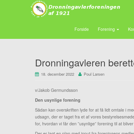
Forside
Forening
Ko
Dronningavleren beret
18. december 2022
Poul Larsen
v/Jakob Germundsson
Den usynlige forening
Sådan kan overskriften lyde for at få lidt omtale i m
udsagn, der er taget fra et af vores bestyrelsesmøde
for, hvordan vi får den ”usynlige” forening til at blive
Der er lagt en plan med input fra foreningens medl