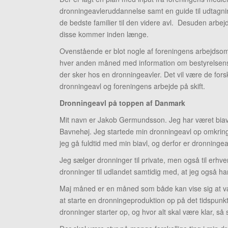
dronningeavleruddannelse samt en guide til udtagni
de bedste familier til den videre avl. Desuden arbe
disse kommer inden længe.
Ovenstående er blot nogle af foreningens arbejds
hver anden måned med information om bestyrelsens ar
der sker hos en dronningeavler. Det vil være de fo
dronningeavl og foreningens arbejde på skift.
Dronningeavl på toppen af Danmark
Mit navn er Jakob Germundsson. Jeg har været biavle
Bavnehøj. Jeg startede min dronningeavl op omkring 
jeg gå fuldtid med min biavl, og derfor er dronningeav
Jeg sælger dronninger til private, men også til erhv
dronninger til udlandet samtidig med, at jeg også ha
Maj måned er en måned som både kan vise sig at vær
at starte en dronningeproduktion op på det tidspunk
dronninger starter op, og hvor alt skal være klar, s