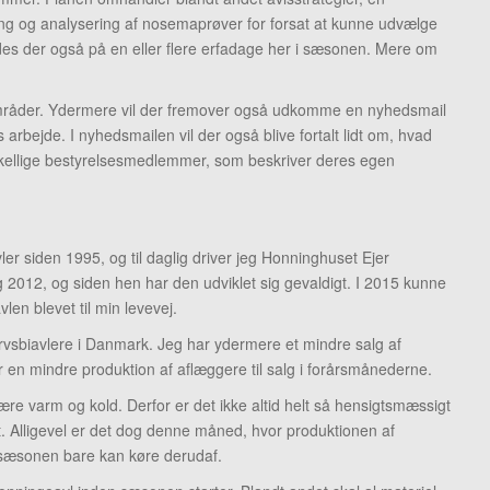
ng og analysering af nosemaprøver for forsat at kunne udvælge
jdes der også på en eller flere erfadage her i sæsonen. Mere om
områder. Ydermere vil der fremover også udkomme en nyhedsmail
bejde. I nyhedsmailen vil der også blive fortalt lidt om, hvad
rskellige bestyrelsesmedlemmer, som beskriver deres egen
r siden 1995, og til daglig driver jeg Honninghuset Ejer
2012, og siden hen har den udviklet sig gevaldigt. I 2015 kunne
len blevet til min levevej.
ervsbiavlere i Danmark. Jeg har ydermere et mindre salg af
r en mindre produktion af aflæggere til salg i forårsmånederne.
e varm og kold. Derfor er det ikke altid helt så hensigtsmæssigt
t. Alligevel er det dog denne måned, hvor produktionen af
å sæsonen bare kan køre derudaf.