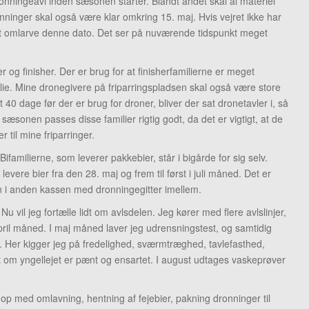
ronningeavl inden sæsonen starter. Blandt andet skal al materiel
onninger skal også være klar omkring 15. maj. Hvis vejret ikke har
ed at omlarve denne dato. Det ser på nuværende tidspunkt meget
 og finisher. Der er brug for at finisherfamilierne er meget
lie. Mine dronegivere på friparringspladsen skal også være store
t 40 dage før der er brug for droner, bliver der sat dronetavler i, så
f sæsonen passes disse familier rigtig godt, da det er vigtigt, at de
 til mine friparringer.
ifamilierne, som leverer pakkebier, står i bigårde for sig selv.
levere bier fra den 28. maj og frem til først i juli måned. Det er
n i anden kassen med dronningegitter imellem.
Nu vil jeg fortælle lidt om avlsdelen. Jeg kører med flere avlslinjer,
pril måned. I maj måned laver jeg udrensningstest, og samtidig
. Her kigger jeg på fredelighed, sværmtræghed, tavlefasthed,
t om yngellejet er pænt og ensartet. I august udtages vaskeprøver
 op med omlavning, hentning af fejebier, pakning dronninger til