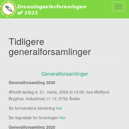
S
l
å
n
a
Tidligere
v
generalforsamlinger
i
g
a
t
Generalforsamlinger
i
o
Generalforsamling 2026
n
Afholdt lørdag d. 21. marts, 2026 kl.10:00, hos Midtfyns
t
Bryghus, Industrivej 11-13, 5792 Årslev
i
l
Se formandens beretning
her
o
Se regnskab for foreningen
her
g
f
Generalforsamling 2025