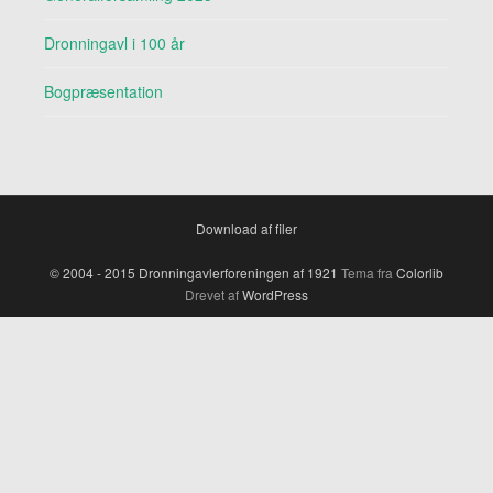
r
a
Dronningavl i 100 år
Bogpræsentation
Download af filer
© 2004 - 2015 Dronningavlerforeningen af 1921
Tema fra
Colorlib
Drevet af
WordPress