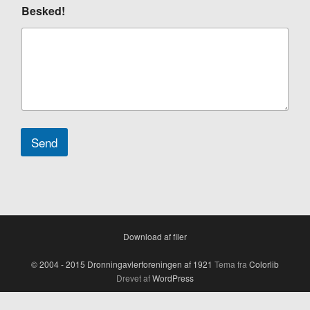
Besked!
r
a
Send
Download af filer
© 2004 - 2015 Dronningavlerforeningen af 1921
Tema fra
Colorlib
Drevet af
WordPress